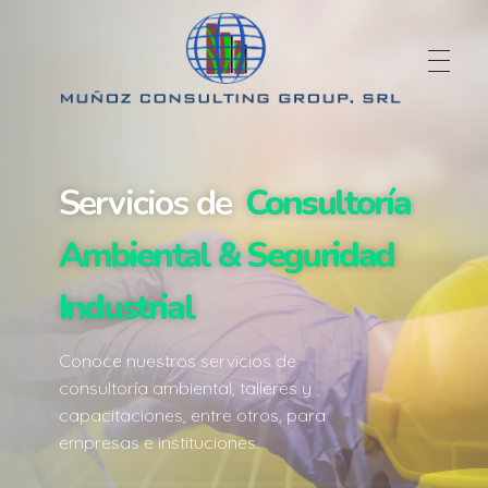
Mcgrd.com
Muñoz Consulting Group, S.R.L.
Servicios de
Consultoría
Ambiental & Seguridad
Industrial
Conoce nuestros servicios de
consultoría ambiental, talleres y
capacitaciones, entre otros, para
empresas e instituciones.